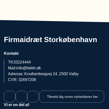
Firmaidræt Storkøbenhavn
Kontakt
Tlf:
33224444
Mail:
info@fskbh.dk
Adresse: Knuthenborgvej 24, 2500 Valby
CVR: 32697208
Tilmeld dig vores nyhedsbrev her
Vi er en del af: