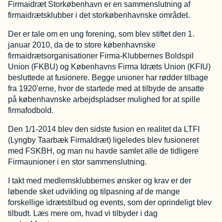
Firmaidræt Storkøbenhavn er en sammenslutning af
firmaidrætsklubber i det storkøbenhavnske området.
Der er tale om en ung forening, som blev stiftet den 1.
januar 2010, da de to store københavnske
firmaidrætsorganisationer Firma-Klubbernes Boldspil
Union (FKBU) og Københavns Firma Idræts Union (KFIU)
besluttede at fusionere. Begge unioner har rødder tilbage
fra 1920'erne, hvor de startede med at tilbyde de ansatte
på københavnske arbejdspladser mulighed for at spille
firmafodbold.
Den 1/1-2014 blev den sidste fusion en realitet da LTFI
(Lyngby Taarbæk FirmaIdræt) ligeledes blev fusioneret
med FSKBH, og man nu havde samlet alle de tidligere
Firmaunioner i en stor sammenslutning.
I takt med medlemsklubbernes ønsker og krav er der
løbende sket udvikling og tilpasning af de mange
forskellige idrætstilbud og events, som der oprindeligt blev
tilbudt. Læs mere om, hvad vi tilbyder i dag